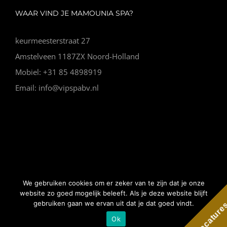
WAAR VIND JE MAMOUNIA SPA?
keurmeesterstraat 27
Amstelveen 1187ZX Noord-Holland
Mobiel: +31 85 4898919
Email: info@vipspabv.nl
© Copyright Vip Spa |
Algemene voorwaarden
|
Website
We gebruiken cookies om er zeker van te zijn dat je onze
gemaakt door Nano Web
website zo goed mogelijk beleeft. Als je deze website blijft
gebruiken gaan we ervan uit dat je dat goed vindt.
Vacature
Ok
Facebook
Instagram