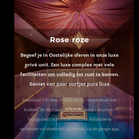
Rose roze
Begeef je in Oostelijke sferen in onze luxe
privé unit. Een luxe complex met vele
faciliteiten om volledig tot rust te komen.
Geniet van paar uurtjes pure luxe
Zwembad 1.20 diep 7×3,5m 29-31c / bubbelbad met
bubbels 36-38c / sauna / stoomcabine / douches /
lounge bed / schommel / muziek installatie te
verbinden via bluetooth via mobiel. via de google app.