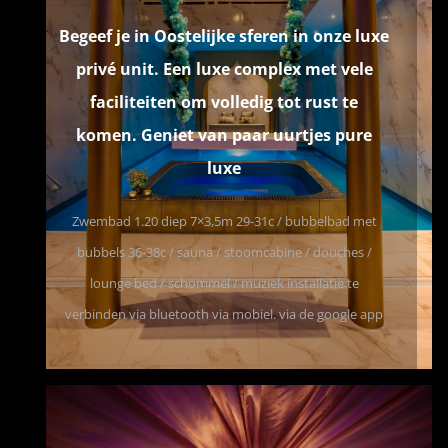
Begeef je in Oostelijke sferen in onze luxe
privé unit. Een luxe complex met vele
faciliteiten om volledig tot rust te
komen. Geniet van paar uurtjes pure
luxe
Zwemb
ad 1.20 diep 7×3,5m 29-31c / bubbelbad met
bubbels 36-38c / sauna / stoomcabine / douches /
lounge bed / schommel /
muziek installatie te
verbinden via bluetooth via mobiel. via de google app