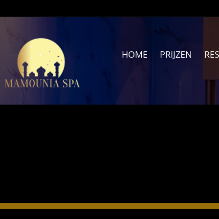
Ga
naar
inhoud
HOME
PRIJZEN
RE