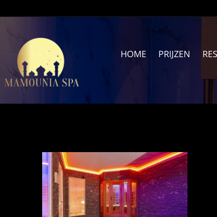
Ga
naar
inhoud
HOME
PRIJZEN
RE