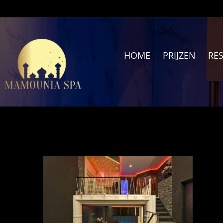
Ga
naar
inhoud
HOME
PRIJZEN
RE