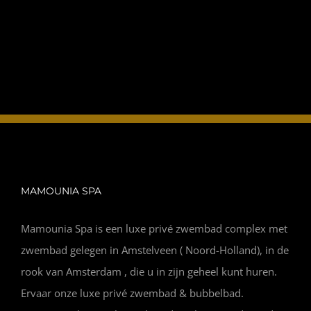
FOTO’S
INFO
OPENINGSTIJDEN
CONTACT
ANDERE VESTIGINGEN
MAMOUNIA SPA
Mamounia Spa is een luxe privé zwembad complex met
zwembad gelegen in Amstelveen ( Noord-Holland), in de
rook van Amsterdam , die u in zijn geheel kunt huren.
Ervaar onze luxe privé zwembad & bubbelbad.