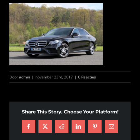
FOTO’S
INFO
OPENINGSTIJDEN
CONTACT
Door
admin
|
november 23rd, 2017
|
0 Reacties
ANDERE VESTIGINGEN
Share This Story, Choose Your Platform!
Facebook
X
Reddit
LinkedIn
Pinterest
E-
mail