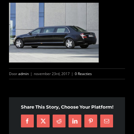
FOTO’S
INFO
OPENINGSTIJDEN
CONTACT
Door
admin
|
november 23rd, 2017
|
0 Reacties
ANDERE VESTIGINGEN
Share This Story, Choose Your Platform!
Facebook
X
Reddit
LinkedIn
Pinterest
E-
mail